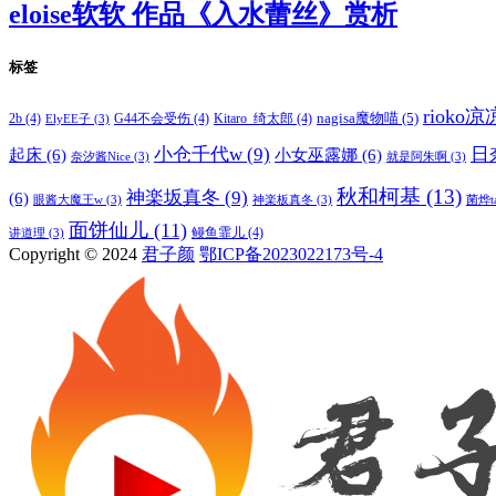
eloise软软 作品《入水蕾丝》赏析
标签
rioko
nagisa魔物喵
(5)
2b
(4)
G44不会受伤
(4)
Kitaro_绮太郎
(4)
ElyEE子
(3)
小仓千代w
(9)
日
起床
(6)
小女巫露娜
(6)
奈汐酱Nice
(3)
就是阿朱啊
(3)
秋和柯基
(13)
神楽坂真冬
(9)
(6)
眼酱大魔王w
(3)
神楽板真冬
(3)
菌烨t
面饼仙儿
(11)
鳗鱼霏儿
(4)
讲道理
(3)
Copyright © 2024
君子颜
鄂ICP备2023022173号-4