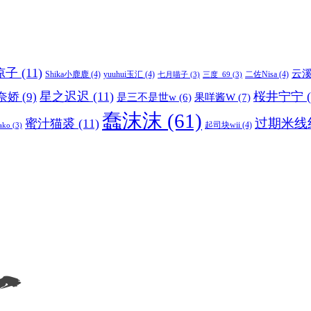
凉凉子
(11)
云
Shika小鹿鹿
(4)
yuuhui玉汇
(4)
二佐Nisa
(4)
七月喵子
(3)
三度_69
(3)
星之迟迟
(11)
桜井宁宁
(
奈娇
(9)
果咩酱W
(7)
是三不是世w
(6)
蠢沫沫
(61)
过期米线
蜜汁猫裘
(11)
起司块wii
(4)
ako
(3)