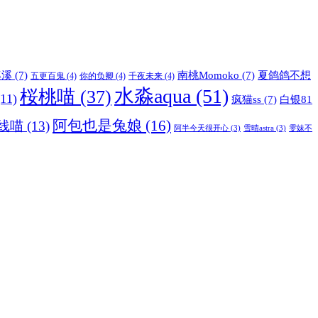
溪溪
(7)
南桃Momoko
(7)
夏鸽鸽不想
五更百鬼
(4)
你的负卿
(4)
千夜未来
(4)
水淼aqua
(51)
桜桃喵
(37)
11)
疯猫ss
(7)
白银81
阿包也是兔娘
(16)
线喵
(13)
阿半今天很开心
(3)
雪晴astra
(3)
雯妹不