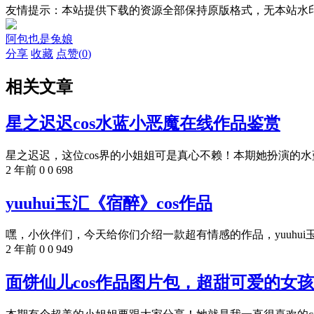
友情提示：本站提供下载的资源全部保持原版格式，无本站水
阿包也是兔娘
分享
收藏
点赞(
0
)
相关文章
星之迟迟cos水蓝小恶魔在线作品鉴赏
星之迟迟，这位cos界的小姐姐可是真心不赖！本期她扮演的水蓝
2 年前
0
0
698
yuuhui玉汇《宿醉》cos作品
嘿，小伙伴们，今天给你们介绍一款超有情感的作品，yuuhui玉
2 年前
0
0
949
面饼仙儿cos作品图片包，超甜可爱的女