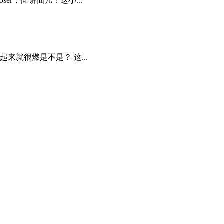
r，面饼仙儿！这小...
来就很燃是不是？ 这...