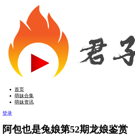
首页
萌妹合集
萌妹资讯
登录
阿包也是兔娘第52期龙娘鉴赏