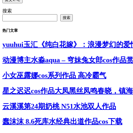
搜索
搜索
热门文章
yuuhui玉汇《纯白花嫁》：浪漫梦幻的
动漫博主水淼aqua – 穹妹兔女郎cos作品
小女巫露娜cos系列作品 高冷霸气
星之迟迟cos作品大凤黑丝凤鸣春晓，镇
云溪溪第24期奶桃 N51水池双人作品
蠢沫沫 8.6死库水经典出道作品cos下载