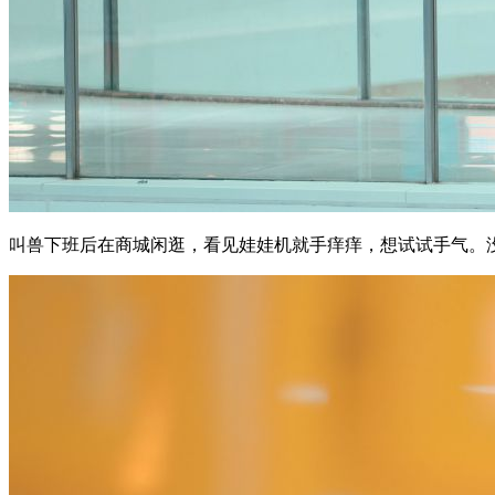
叫兽下班后在商城闲逛，看见娃娃机就手痒痒，想试试手气。