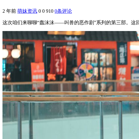
2 年前
萌妹资讯
0
0
910
0条评论
这次咱们来聊聊“蠢沫沫——叫兽的恶作剧”系列的第三部。这