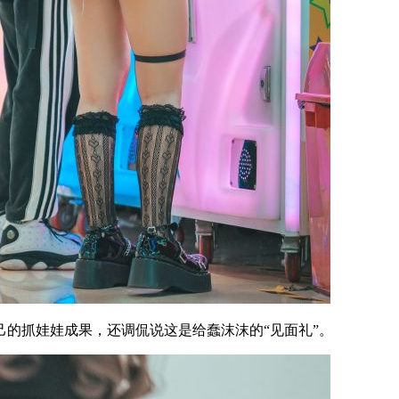
的抓娃娃成果，还调侃说这是给蠢沫沫的“见面礼”。