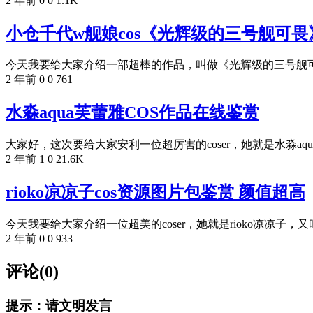
2 年前
0
0
1.1K
小仓千代w舰娘cos《光辉级的三号舰可
今天我要给大家介绍一部超棒的作品，叫做《光辉级的三号舰可畏
2 年前
0
0
761
水淼aqua芙蕾雅COS作品在线鉴赏
大家好，这次要给大家安利一位超厉害的coser，她就是水淼aqua！
2 年前
1
0
21.6K
rioko凉凉子cos资源图片包鉴赏 颜值超高
今天我要给大家介绍一位超美的coser，她就是rioko凉凉子，又
2 年前
0
0
933
评论(0)
提示：请文明发言