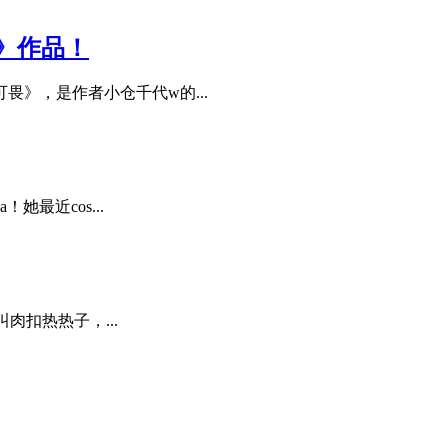
畏》作品！
》，是作者小仓千代w的...
她最近cos...
叫肉扣热热子，...