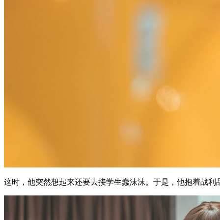
这时，他突然想起来还要去接学生蠢沫沫。于是，他抱着战利