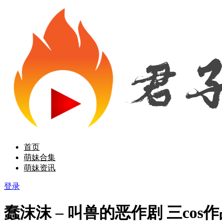
首页
萌妹合集
萌妹资讯
登录
蠢沫沫 – 叫兽的恶作剧 三cos