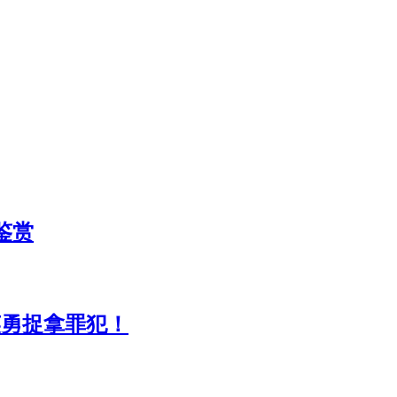
品鉴赏
英勇捉拿罪犯！