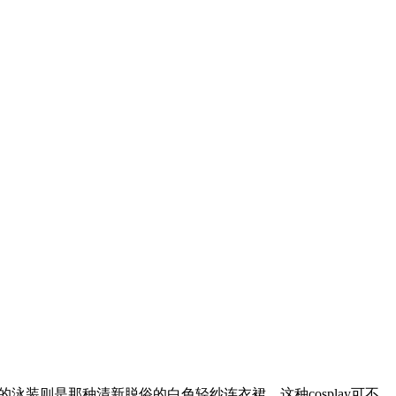
泳装则是那种清新脱俗的白色轻纱连衣裙。这种cosplay可不