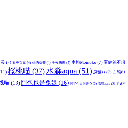
溪溪
(7)
南桃Momoko
(7)
夏鸽鸽不想
五更百鬼
(4)
你的负卿
(4)
千夜未来
(4)
水淼aqua
(51)
桜桃喵
(37)
11)
疯猫ss
(7)
白银81
阿包也是兔娘
(16)
线喵
(13)
阿半今天很开心
(3)
雪晴astra
(3)
雯妹不