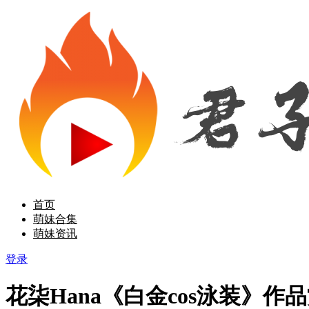
首页
萌妹合集
萌妹资讯
登录
花柒Hana《白金cos泳装》作