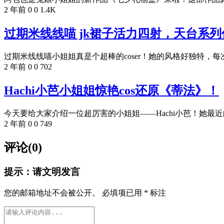
2 年前
0
0
1.4K
过期米线线喵 jk裙子活力四射，天台系
过期米线线喵小姐姐真是个超棒的coser！她的风格好独特，每次
2 年前
0
0
702
Hachi小芭小姐姐惊艳cos还原《蒂法》！
今天要给大家介绍一位超厉害的小姐姐——Hachi小芭！她最近的
2 年前
0
0
749
评论(0)
提示：请文明发言
您的邮箱地址不会被公开。
必填项已用
*
标注