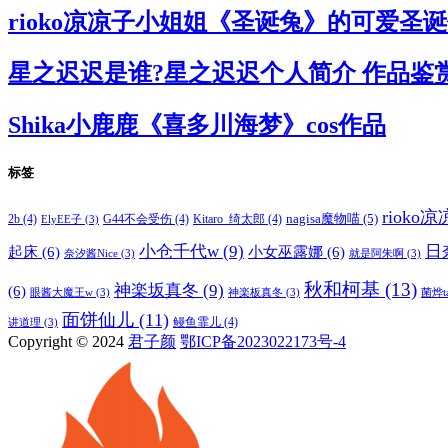
rioko凉凉子小姐姐《圣诞兔》的可爱圣
星之迟迟是谁?星之迟迟个人简介 作品鉴
Shika小鹿鹿《喜多川海梦》cos作品
标签
rioko
nagisa魔物喵
(5)
2b
(4)
G44不会受伤
(4)
Kitaro_绮太郎
(4)
ElyEE子
(3)
小仓千代w
(9)
日
起床
(6)
小女巫露娜
(6)
奈汐酱Nice
(3)
就是阿朱啊
(3)
秋和柯基
(13)
神楽坂真冬
(9)
(6)
眼酱大魔王w
(3)
神楽板真冬
(3)
菌烨t
面饼仙儿
(11)
鳗鱼霏儿
(4)
讲道理
(3)
Copyright © 2024
君子颜
鄂ICP备2023022173号-4