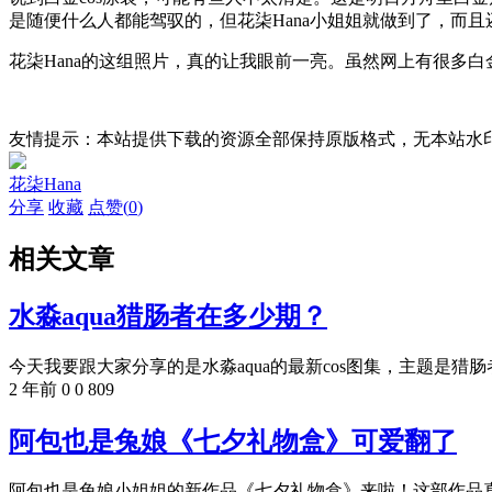
是随便什么人都能驾驭的，但花柒Hana小姐姐就做到了，而
花柒Hana的这组照片，真的让我眼前一亮。虽然网上有很多
友情提示：本站提供下载的资源全部保持原版格式，无本站水
花柒Hana
分享
收藏
点赞(
0
)
相关文章
水淼aqua猎肠者在多少期？
今天我要跟大家分享的是水淼aqua的最新cos图集，主题是猎肠者
2 年前
0
0
809
阿包也是兔娘《七夕礼物盒》可爱翻了
阿包也是兔娘小姐姐的新作品《七夕礼物盒》来啦！这部作品真的