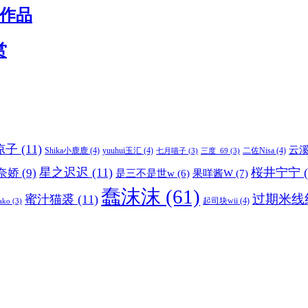
诞作品
赏
凉凉子
(11)
云
Shika小鹿鹿
(4)
yuuhui玉汇
(4)
二佐Nisa
(4)
七月喵子
(3)
三度_69
(3)
星之迟迟
(11)
桜井宁宁
(
奈娇
(9)
果咩酱W
(7)
是三不是世w
(6)
蠢沫沫
(61)
过期米线
蜜汁猫裘
(11)
起司块wii
(4)
ako
(3)